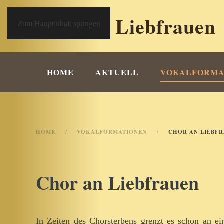
Chor an Liebfrauen
Zum Hauptinhalt springen
HOME
AKTUELL
VOKALFORMA
HOME
VOKALFORMATIONEN
CHOR AN LIEBF
Chor an Liebfrauen
In Zeiten des Chorsterbens grenzt es schon an ei