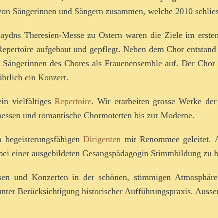
ar von Sängerinnen und Sängern zusammen, welche 2010 schlies
ydns Theresien-Messe zu Ostern waren die Ziele im ersten 
Repertoire aufgebaut und gepflegt. Neben dem Chor entstand 
e Sängerinnen des Chores als Frauenensemble auf. Der Chor g
ährlich ein Konzert.
in vielfältiges
Repertoire
. Wir erarbeiten grosse Werke der
tmessen und romantische Chormotetten bis zur Moderne.
n begeisterungsfähigen
Dirigenten
mit Renommee geleitet. 
, bei einer ausgebildeten Gesangspädagogin Stimmbildung zu 
ssen und Konzerten in der schönen, stimmigen Atmosphäre
nter Berücksichtigung historischer Aufführungspraxis. Ausse