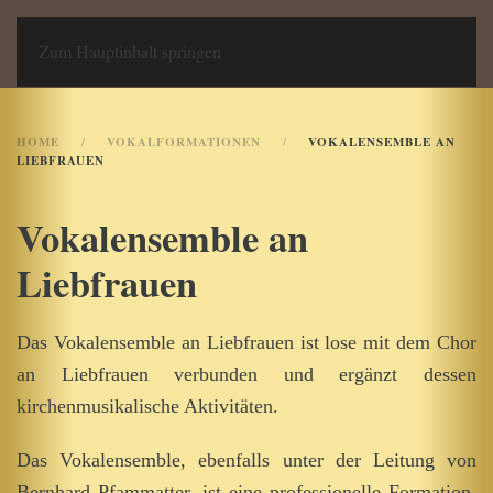
Chor an Liebfrauen
Zum Hauptinhalt springen
HOME
VOKALFORMATIONEN
VOKALENSEMBLE AN
LIEBFRAUEN
Vokalensemble an
Liebfrauen
Das Vokalensemble an Liebfrauen ist lose mit dem Chor
an Liebfrauen verbunden und ergänzt dessen
kirchenmusikalische Aktivitäten.
Das Vokalensemble, ebenfalls unter der Leitung von
Bernhard Pfammatter, ist eine professionelle Formation,