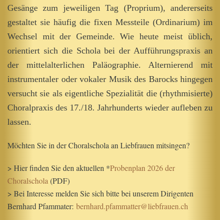
Gesänge zum jeweiligen Tag (Proprium), andererseits
gestaltet sie häufig die fixen Messteile (Ordinarium) im
Wechsel mit der Gemeinde. Wie heute meist üblich,
orientiert sich die Schola bei der Aufführungspraxis an
der mittelalterlichen Paläographie. Alternierend mit
instrumentaler oder vokaler Musik des Barocks hingegen
versucht sie als eigentliche Spezialität die (rhythmisierte)
Choralpraxis des 17./18. Jahrhunderts wieder aufleben zu
lassen.
Möchten Sie in der Choralschola an Liebfrauen mitsingen?
> Hier finden Sie den aktuellen *
Probenplan 2026 der
Choralschola
(PDF)
> Bei Interesse melden Sie sich bitte bei unserem Dirigenten
Bernhard Pfammater:
bernhard.pfammatter@liebfrauen.ch