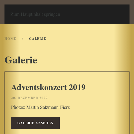
Chor an Liebfrauen
Zum Hauptinhalt springen
HOME
GALERIE
Galerie
Adventskonzert 2019
20. DEZEMBER 2022
Photos: Martin Salzmann-Fierz
GALERIE ANSEHEN