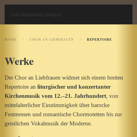
Chor an Liebfrauen
Zum Hauptinhalt springen
HOME
CHOR AN LIEBFRAUEN
REPERTOIRE
Werke
Der Chor an Liebfrauen widmet sich einem breiten
Repertoire an
liturgischer und konzertanter
Kirchenmusik vom 12.–21. Jahrhundert
, von
mittelalterlicher Einstimmigkeit über barocke
Festmessen und romantische Chormotetten bis zur
geistlichen Vokalmusik der Moderne.