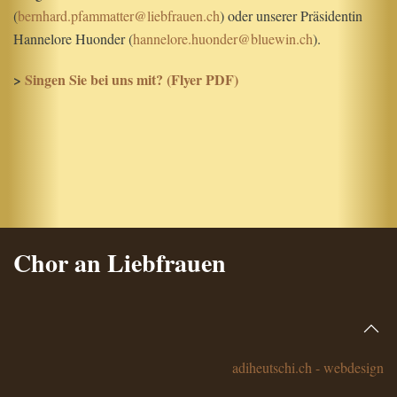
(
bernhard.pfammatter@liebfrauen.ch
) oder unserer Präsidentin
Hannelore Huonder (
hannelore.huonder@bluewin.ch
).
>
Singen Sie bei uns mit? (Flyer PDF)
Chor an Liebfrauen
adiheutschi.ch - webdesign