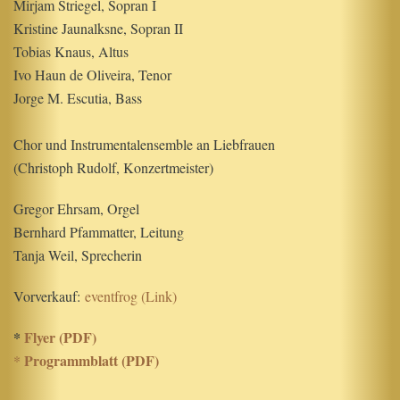
Mirjam Striegel, Sopran I
Kristine Jaunalksne, Sopran II
Tobias Knaus, Altus
Ivo Haun de Oliveira, Tenor
Jorge M. Escutia, Bass
Chor und Instrumentalensemble an Liebfrauen
(Christoph Rudolf, Konzertmeister)
Gregor Ehrsam, Orgel
Bernhard Pfammatter, Leitung
Tanja Weil, Sprecherin
Vorverkauf:
eventfrog (Link)
*
Flyer (PDF)
Programmblatt (PDF
)
*